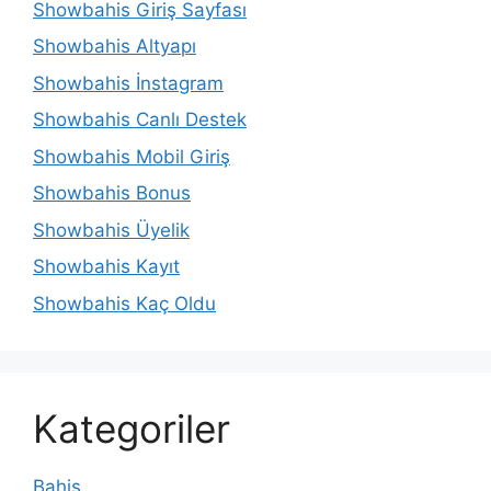
Showbahis Giriş Sayfası
Showbahis Altyapı
Showbahis İnstagram
Showbahis Canlı Destek
Showbahis Mobil Giriş
Showbahis Bonus
Showbahis Üyelik
Showbahis Kayıt
Showbahis Kaç Oldu
Kategoriler
Bahis