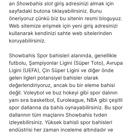
an
Showbahis slot
giriş adresinizi almak için
sayfadaki butona tıklayabilirsiniz. Bunu
öneriyoruz çünkü biz bu sitenin resmi bloguyuz.
Web sitemize erişmek için yeni giriş adresinizi
kullanarak kendinizi sahte web sitelerinden
koruyabilirsiniz.
Showbahis Spor bahisleri alanında, genellikle
futbolu, Şampiyonlar Ligini (Süper Toto), Avrupa
Ligini (UEFA), Çin Süper Ligini ve diğer önde
gelen ligleri potansiyel bahisler olarak
değerlendiriyoruz, ancak bu bir eleme bahisi
değil. Voleybol ve buz hokeyi gibi spor dalının
yanı sıra basketbol, Euroleague, NBA gibi çeşitli
spor dallarına da bahis oynayabilirsiniz. Bu spor
dallarının tüm maçlarını Showbahis tvden
izleyebilirsiniz. Yüksek bahisli spor bahisleri
endüstrisi her zaman inceleme altındadır ve