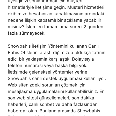
üyeliğinizi sonlandırmak için müşteri
hizmetleriyle iletişime geçin. Müşteri hizmetleri
ekibimize hesabınızın kapatılmasının ardındaki
nedene ilişkin kapsamlı bir açıklama yapabilir
misiniz? İşlemleri tamamlama süreci 2 günden
fazla sürmeyecek.
Showbahis İletişim Yöntemini kullanan Canlı
Bahis Ofislerini araştırdığımızda oldukça tatmin
edici bir yaklaşımla karşılaştık. Dolayısıyla
telefon numarası veya başka bilgi yok.
İletişimde geleneksel yöntemler yerine
Showbahis canlı destek uygulaması kullanılıyor.
Web sitenizdeki sorunları çözmek için
mesajlaşma uygulamalarını kullanabilirsiniz. En
son web sitesi güncellemeleri, son dakika
haberleri, canlı sohbet ve daha fazlasından
haberdar olun. Bunların arasında Showbahis