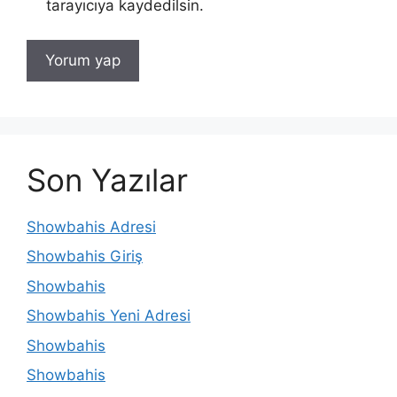
tarayıcıya kaydedilsin.
Son Yazılar
Showbahis Adresi
Showbahis Giriş
Showbahis
Showbahis Yeni Adresi
Showbahis
Showbahis