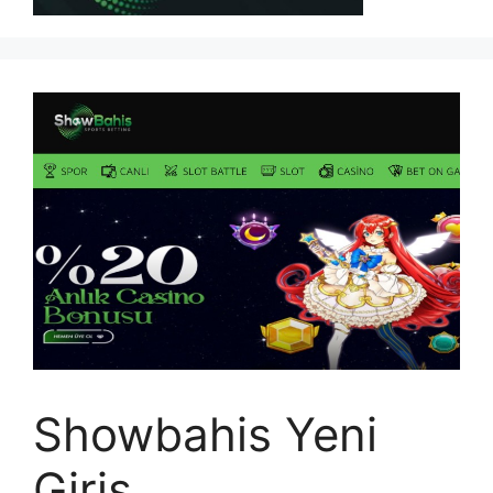
Showbahis Yeni
Giriş