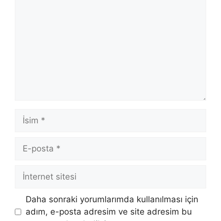
İsim
E-
posta
İnternet
sitesi
Daha sonraki yorumlarımda kullanılması için
adım, e-posta adresim ve site adresim bu