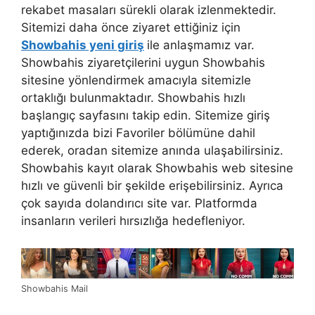
rekabet masaları sürekli olarak izlenmektedir.
Sitemizi daha önce ziyaret ettiğiniz için
Showbahis yeni giriş
ile anlaşmamız var.
Showbahis ziyaretçilerini uygun Showbahis
sitesine yönlendirmek amacıyla sitemizle
ortaklığı bulunmaktadır. Showbahis hızlı
başlangıç sayfasını takip edin. Sitemize giriş
yaptığınızda bizi Favoriler bölümüne dahil
ederek, oradan sitemize anında ulaşabilirsiniz.
Showbahis kayıt olarak Showbahis web sitesine
hızlı ve güvenli bir şekilde erişebilirsiniz. Ayrıca
çok sayıda dolandırıcı site var. Platformda
insanların verileri hırsızlığa hedefleniyor.
Showbahis Mail