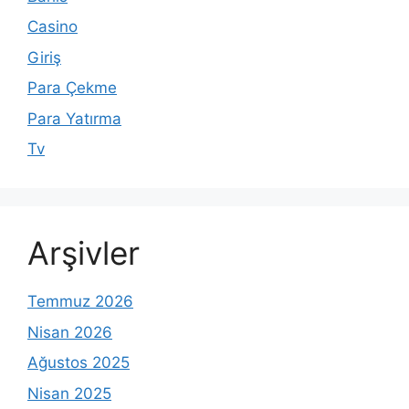
Casino
Giriş
Para Çekme
Para Yatırma
Tv
Arşivler
Temmuz 2026
Nisan 2026
Ağustos 2025
Nisan 2025