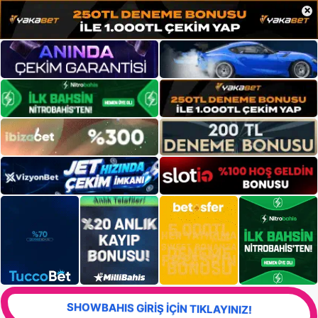
×
SHOWBAHIS GİRİŞ İÇİN TIKLAYINIZ!