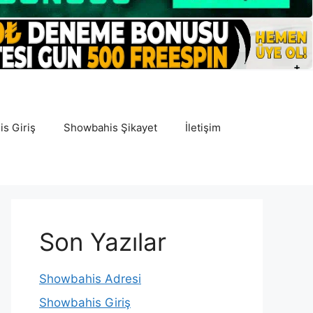
s Giriş
Showbahis Şikayet
İletişim
Son Yazılar
Showbahis Adresi
Showbahis Giriş