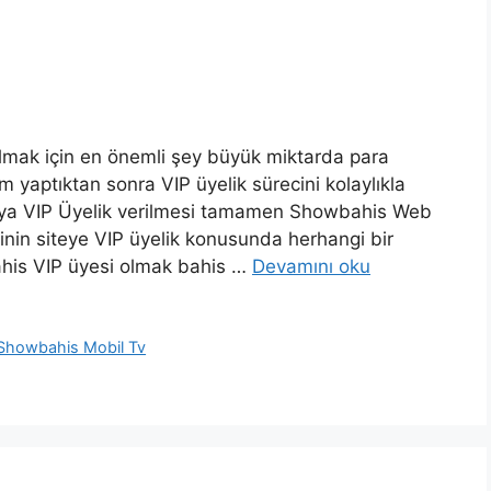
lmak için en önemli şey büyük miktarda para
ım yaptıktan sonra VIP üyelik sürecini kolaylıkla
ıcıya VIP Üyelik verilmesi tamamen Showbahis Web
inin siteye VIP üyelik konusunda herhangi bir
his VIP üyesi olmak bahis …
Devamını oku
Showbahis Mobil Tv