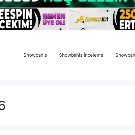
Showbahis
Showbahis İnceleme
Showbahi
6