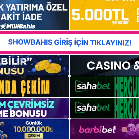
SHOWBAHIS GİRİŞ İÇİN TIKLAYINIZ!