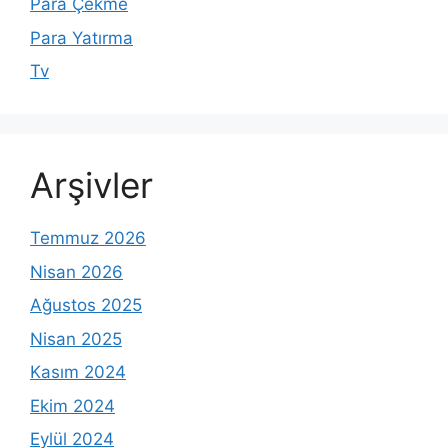
Para Çekme
Para Yatırma
Tv
Arşivler
Temmuz 2026
Nisan 2026
Ağustos 2025
Nisan 2025
Kasım 2024
Ekim 2024
Eylül 2024