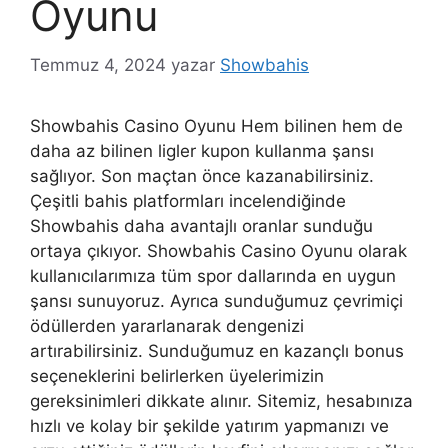
Oyunu
Temmuz 4, 2024
yazar
Showbahis
Showbahis Casino Oyunu Hem bilinen hem de
daha az bilinen ligler kupon kullanma şansı
sağlıyor. Son maçtan önce kazanabilirsiniz.
Çeşitli bahis platformları incelendiğinde
Showbahis daha avantajlı oranlar sunduğu
ortaya çıkıyor. Showbahis Casino Oyunu olarak
kullanıcılarımıza tüm spor dallarında en uygun
şansı sunuyoruz. Ayrıca sunduğumuz çevrimiçi
ödüllerden yararlanarak dengenizi
artırabilirsiniz. Sunduğumuz en kazançlı bonus
seçeneklerini belirlerken üyelerimizin
gereksinimleri dikkate alınır. Sitemiz, hesabınıza
hızlı ve kolay bir şekilde yatırım yapmanızı ve