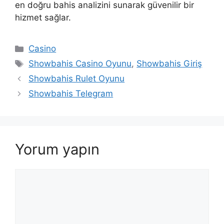
en doğru bahis analizini sunarak güvenilir bir
hizmet sağlar.
Kategoriler
Casino
Etiketler
Showbahis Casino Oyunu
,
Showbahis Giriş
Showbahis Rulet Oyunu
Showbahis Telegram
Yorum yapın
Yorum