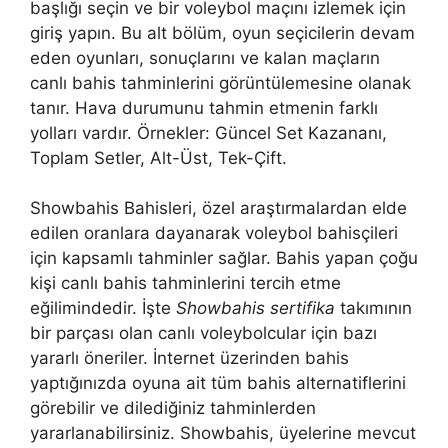
başlığı seçin ve bir voleybol maçını izlemek için
giriş yapın. Bu alt bölüm, oyun seçicilerin devam
eden oyunları, sonuçlarını ve kalan maçların
canlı bahis tahminlerini görüntülemesine olanak
tanır. Hava durumunu tahmin etmenin farklı
yolları vardır. Örnekler: Güncel Set Kazananı,
Toplam Setler, Alt-Üst, Tek-Çift.
Showbahis Bahisleri, özel araştırmalardan elde
edilen oranlara dayanarak voleybol bahisçileri
için kapsamlı tahminler sağlar. Bahis yapan çoğu
kişi canlı bahis tahminlerini tercih etme
eğilimindedir. İşte
Showbahis sertifika
takımının
bir parçası olan canlı voleybolcular için bazı
yararlı öneriler. İnternet üzerinden bahis
yaptığınızda oyuna ait tüm bahis alternatiflerini
görebilir ve dilediğiniz tahminlerden
yararlanabilirsiniz. Showbahis, üyelerine mevcut