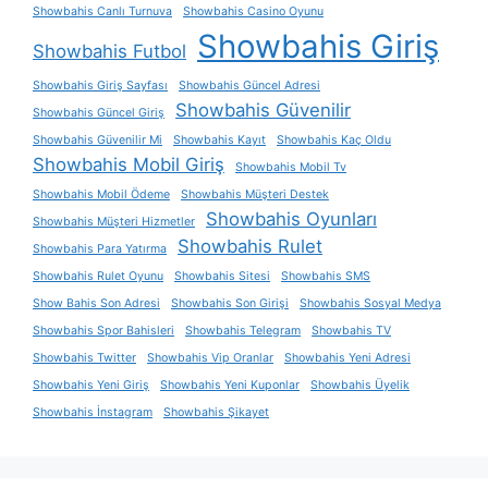
Showbahis Canlı Turnuva
Showbahis Casino Oyunu
Showbahis Giriş
Showbahis Futbol
Showbahis Giriş Sayfası
Showbahis Güncel Adresi
Showbahis Güvenilir
Showbahis Güncel Giriş
Showbahis Güvenilir Mi
Showbahis Kayıt
Showbahis Kaç Oldu
Showbahis Mobil Giriş
Showbahis Mobil Tv
Showbahis Mobil Ödeme
Showbahis Müşteri Destek
Showbahis Oyunları
Showbahis Müşteri Hizmetler
Showbahis Rulet
Showbahis Para Yatırma
Showbahis Rulet Oyunu
Showbahis Sitesi
Showbahis SMS
Show Bahis Son Adresi
Showbahis Son Girişi
Showbahis Sosyal Medya
Showbahis Spor Bahisleri
Showbahis Telegram
Showbahis TV
Showbahis Twitter
Showbahis Vip Oranlar
Showbahis Yeni Adresi
Showbahis Yeni Giriş
Showbahis Yeni Kuponlar
Showbahis Üyelik
Showbahis İnstagram
Showbahis Şikayet